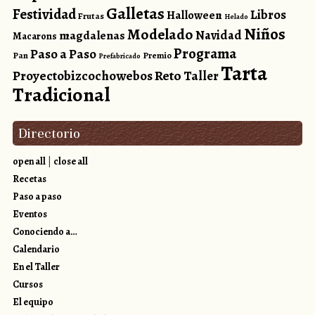
Galletas
Festividad
Libros
Halloween
Frutas
Helado
Niños
Modelado
magdalenas
Navidad
Macarons
Programa
Paso a Paso
Pan
Premio
Prefabricado
Tarta
Reto
Proyectobizcochowebos
Taller
Tradicional
Directorio
open all
|
close all
Recetas
Paso a paso
Eventos
Conociendo a…
Calendario
En el Taller
Cursos
El equipo