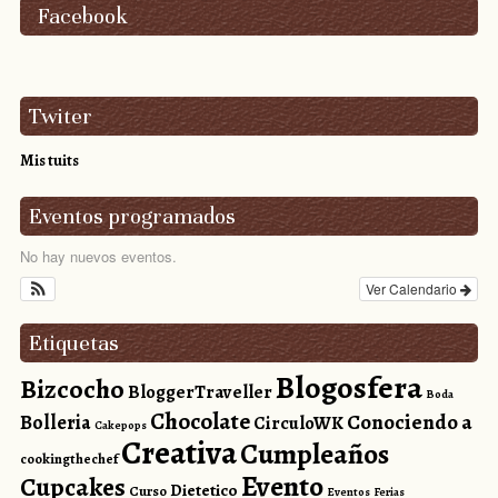
Facebook
Twiter
Mis tuits
Eventos programados
No hay nuevos eventos.
Ver Calendario
Etiquetas
Blogosfera
Bizcocho
BloggerTraveller
Boda
Chocolate
Conociendo a
Bolleria
CirculoWK
Cakepops
Creativa
Cumpleaños
cookingthechef
Evento
Cupcakes
Dietetico
Curso
Eventos
Ferias