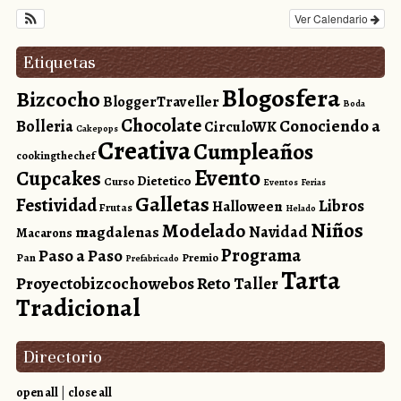
Ver Calendario
Etiquetas
Blogosfera
Bizcocho
BloggerTraveller
Boda
Chocolate
Conociendo a
Bolleria
CirculoWK
Cakepops
Creativa
Cumpleaños
cookingthechef
Evento
Cupcakes
Dietetico
Curso
Eventos
Ferias
Galletas
Festividad
Libros
Halloween
Frutas
Helado
Niños
Modelado
magdalenas
Navidad
Macarons
Programa
Paso a Paso
Pan
Premio
Prefabricado
Tarta
Reto
Proyectobizcochowebos
Taller
Tradicional
Directorio
open all
|
close all