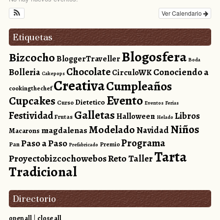
Ver Calendario
Etiquetas
Blogosfera
Bizcocho
BloggerTraveller
Boda
Chocolate
Conociendo a
Bolleria
CirculoWK
Cakepops
Creativa
Cumpleaños
cookingthechef
Evento
Cupcakes
Dietetico
Curso
Eventos
Ferias
Galletas
Festividad
Libros
Halloween
Frutas
Helado
Niños
Modelado
magdalenas
Navidad
Macarons
Programa
Paso a Paso
Pan
Premio
Prefabricado
Tarta
Reto
Proyectobizcochowebos
Taller
Tradicional
Directorio
open all
|
close all