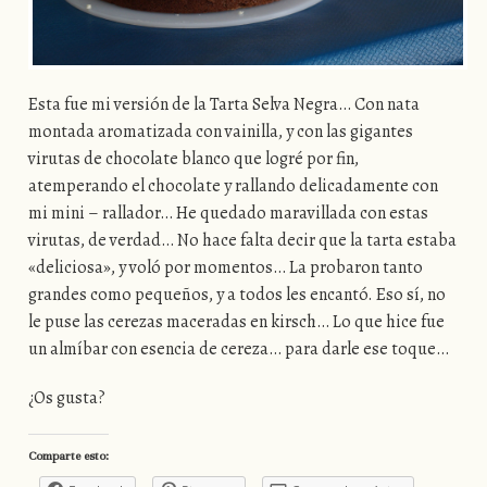
Esta fue mi versión de la Tarta Selva Negra… Con nata
montada aromatizada con vainilla, y con las gigantes
virutas de chocolate blanco que logré por fin,
atemperando el chocolate y rallando delicadamente con
mi mini – rallador… He quedado maravillada con estas
virutas, de verdad… No hace falta decir que la tarta estaba
«deliciosa», y voló por momentos… La probaron tanto
grandes como pequeños, y a todos les encantó. Eso sí, no
le puse las cerezas maceradas en kirsch… Lo que hice fue
un almíbar con esencia de cereza… para darle ese toque…
¿Os gusta?
Comparte esto: