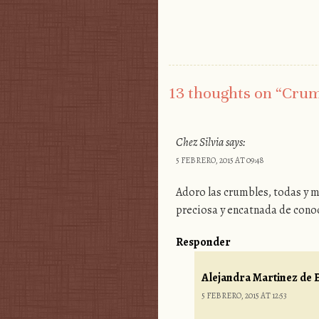
13 thoughts on “
Crum
Chez Silvia
says:
5 FEBRERO, 2015 AT 09:48
Adoro las crumbles, todas y 
preciosa y encatnada de conoce
Responder
Alejandra Martinez de E
5 FEBRERO, 2015 AT 12:53