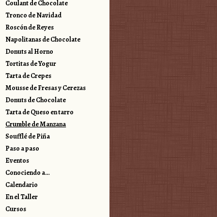
Coulant de Chocolate
Tronco de Navidad
Roscón de Reyes
Napolitanas de Chocolate
Donuts al Horno
Tortitas de Yogur
Tarta de Crepes
Mousse de Fresas y Cerezas
Donuts de Chocolate
Tarta de Queso en tarro
Crumble de Manzana
Soufflé de Piña
Paso a paso
Eventos
Conociendo a…
Calendario
En el Taller
Cursos