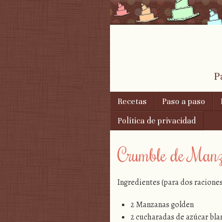
P
Skip to content
Recetas
Paso a paso
Menu
Política de privacidad
Crumble de Man
Ingredientes (para dos raciones
2 Manzanas golden
2 cucharadas de azúcar bla