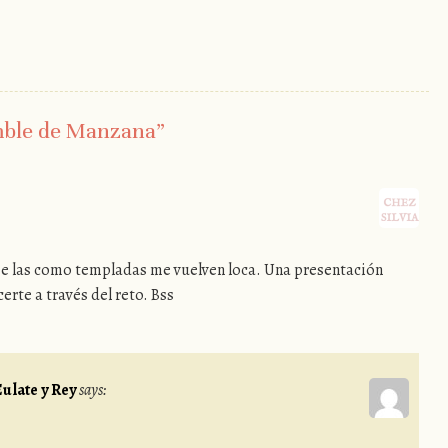
ble de Manzana
”
me las como templadas me vuelven loca. Una presentación
rte a través del reto. Bss
ulate y Rey
says: