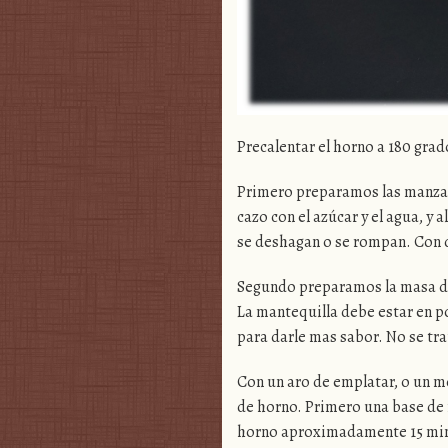
Precalentar el horno a 180 grad
Primero preparamos las manzan
cazo con el azúcar y el agua, 
se deshagan o se rompan. Con 
Segundo preparamos la masa de 
La mantequilla debe estar en p
para darle mas sabor. No se tra
Con un aro de emplatar, o un m
de horno. Primero una base de 
horno aproximadamente 15 minu