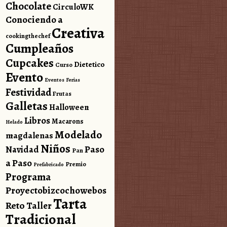
Chocolate
CirculoWK
Conociendo a
Creativa
cookingthechef
Cumpleaños
Cupcakes
Dietetico
Curso
Evento
Eventos
Ferias
Festividad
Frutas
Galletas
Halloween
Libros
Macarons
Helado
Modelado
magdalenas
Niños
Paso
Navidad
Pan
a Paso
Premio
Prefabricado
Programa
Proyectobizcochowebos
Tarta
Reto
Taller
Tradicional