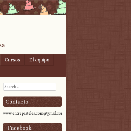
sa
Cursos
El equipo
Search
Contacto
www.entrepasteles.com@gmail.com
Facebook