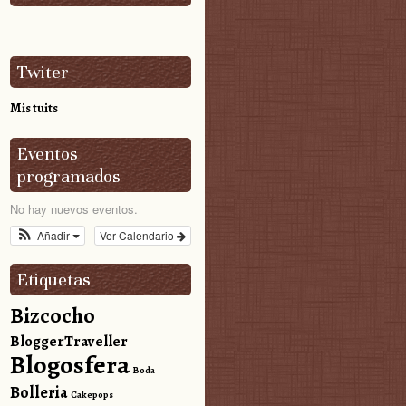
Twiter
Mis tuits
Eventos
programados
No hay nuevos eventos.
Añadir
Ver Calendario
Etiquetas
Bizcocho
BloggerTraveller
Blogosfera
Boda
Bolleria
Cakepops