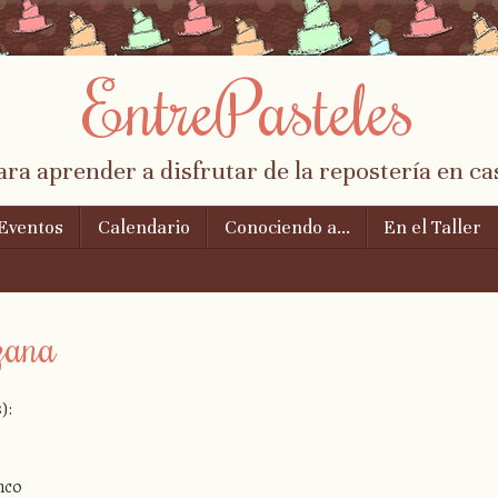
EntrePasteles
ara aprender a disfrutar de la repostería en ca
Eventos
Calendario
Conociendo a…
En el Taller
zana
):
nco