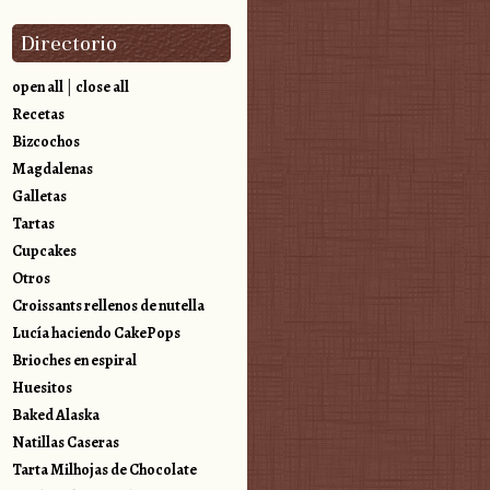
Directorio
open all
|
close all
Recetas
Bizcochos
Magdalenas
Galletas
Tartas
Cupcakes
Otros
Croissants rellenos de nutella
Lucía haciendo CakePops
Brioches en espiral
Huesitos
Baked Alaska
Natillas Caseras
Tarta Milhojas de Chocolate