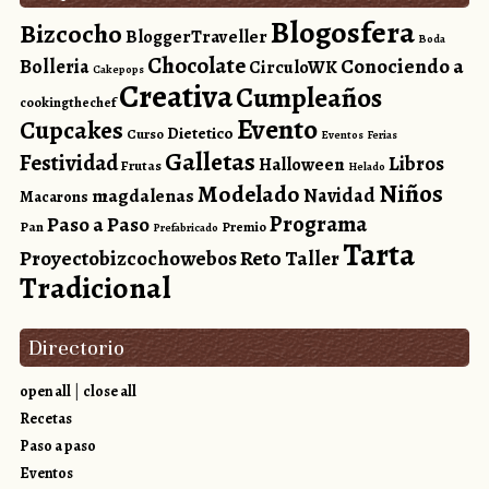
Blogosfera
Bizcocho
BloggerTraveller
Boda
Chocolate
Conociendo a
Bolleria
CirculoWK
Cakepops
Creativa
Cumpleaños
cookingthechef
Evento
Cupcakes
Dietetico
Curso
Eventos
Ferias
Galletas
Festividad
Libros
Halloween
Frutas
Helado
Niños
Modelado
magdalenas
Navidad
Macarons
Programa
Paso a Paso
Pan
Premio
Prefabricado
Tarta
Reto
Proyectobizcochowebos
Taller
Tradicional
Directorio
open all
|
close all
Recetas
Paso a paso
Eventos