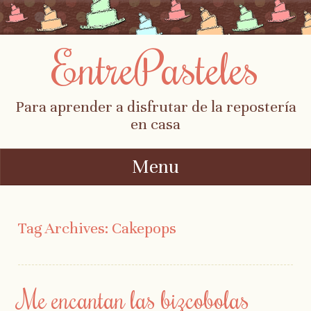
EntrePasteles
Para aprender a disfrutar de la repostería
en casa
Menu
Skip to content
Tag Archives:
Cakepops
Me encantan las bizcobolas