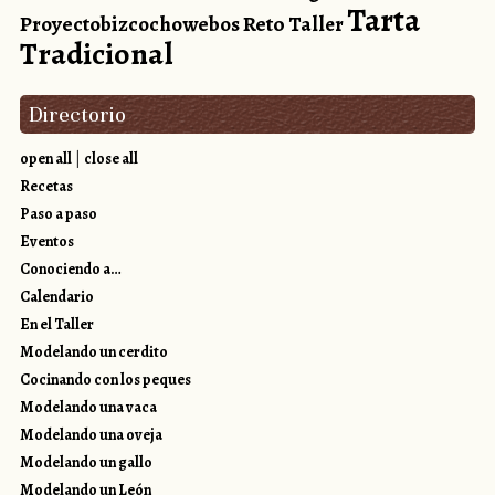
Tarta
Reto
Proyectobizcochowebos
Taller
Tradicional
Directorio
open all
|
close all
Recetas
Paso a paso
Eventos
Conociendo a…
Calendario
En el Taller
Modelando un cerdito
Cocinando con los peques
Modelando una vaca
Modelando una oveja
Modelando un gallo
Modelando un León