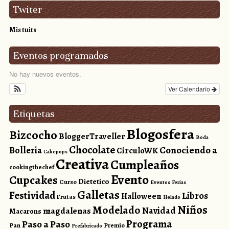
Twiter
Mis tuits
Eventos programados
No hay nuevos eventos.
Ver Calendario
Etiquetas
Blogosfera
Bizcocho
BloggerTraveller
Boda
Chocolate
Conociendo a
Bolleria
CirculoWK
Cakepops
Creativa
Cumpleaños
cookingthechef
Evento
Cupcakes
Dietetico
Curso
Eventos
Ferias
Galletas
Festividad
Libros
Halloween
Frutas
Helado
Niños
Modelado
magdalenas
Navidad
Macarons
Programa
Paso a Paso
Pan
Premio
Prefabricado