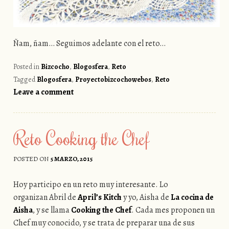
Ñam, ñam… Seguimos adelante con el reto…
Posted in
Bizcocho
,
Blogosfera
,
Reto
Tagged
Blogosfera
,
Proyectobizcochowebos
,
Reto
Leave a comment
Reto Cooking the Chef
POSTED ON
5 MARZO, 2015
Hoy participo en un reto muy interesante. Lo
organizan Abril de
April’s Kitch
y yo, Aisha de
La cocina de
Aisha
, y se llama
Cooking the Chef
. Cada mes proponen un
Chef muy conocido, y se trata de preparar una de sus