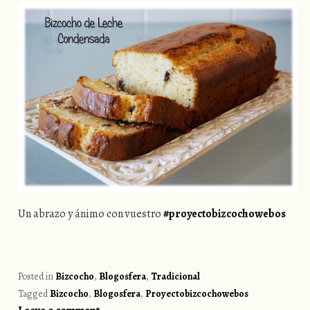
Un abrazo y ánimo con vuestro
#proyectobizcochowebos
Posted in
Bizcocho
,
Blogosfera
,
Tradicional
Tagged
Bizcocho
,
Blogosfera
,
Proyectobizcochowebos