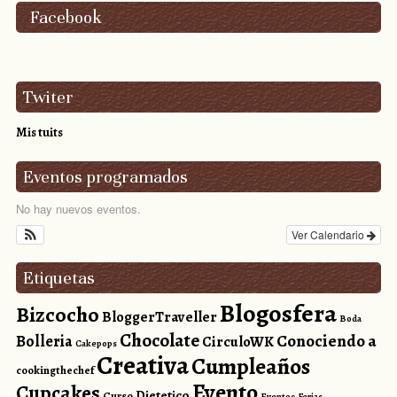
Facebook
Twiter
Mis tuits
Eventos programados
No hay nuevos eventos.
Ver Calendario
Etiquetas
Blogosfera
Bizcocho
BloggerTraveller
Boda
Chocolate
Conociendo a
Bolleria
CirculoWK
Cakepops
Creativa
Cumpleaños
cookingthechef
Evento
Cupcakes
Dietetico
Curso
Eventos
Ferias