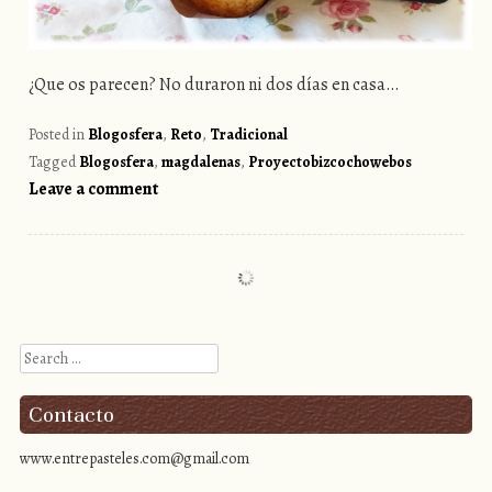
¿Que os parecen? No duraron ni dos días en casa…
Posted in
Blogosfera
,
Reto
,
Tradicional
Tagged
Blogosfera
,
magdalenas
,
Proyectobizcochowebos
Leave a comment
Search
Contacto
www.entrepasteles.com@gmail.com