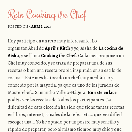
Reto Cooking the Chef
POSTED ON
5 ABRIL, 2015
Hoy participo en un reto muy interesante. Lo
organizan Abril de
April’s Kitch
y yo, Aisha de
La cocina de
Aisha
, y se llama
Cooking the Chef
. Cada mes proponen un
Chef muy conocido, y se trata de preparar una de sus
recetas o bien una receta propia inspirada en su estilo de
cocina… Este mes ha tocado un chef muy mediático y
conocido por la mayoría, ya que es uno de los jurados de
Masterchef… Samantha Vallejo-Nágera.
En este enlace
podéis ver las recetas de todos los participantes. La
dificultad de esta elección ha sido que tiene tantas recetas
en libros, internet, canales de la tele… etc… que era difícil
escoger una… Yo he optado por un postre muy sencillo y
rápido de preparar, pero al mismo tiempo muy chic y que