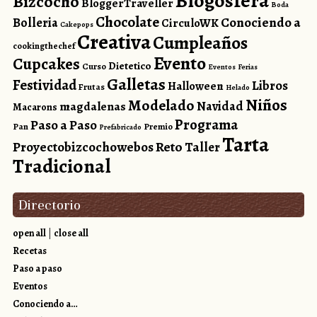
Blogosfera
Bizcocho
BloggerTraveller
Boda
Chocolate
Conociendo a
Bolleria
CirculoWK
Cakepops
Creativa
Cumpleaños
cookingthechef
Evento
Cupcakes
Dietetico
Curso
Eventos
Ferias
Galletas
Festividad
Libros
Halloween
Frutas
Helado
Niños
Modelado
magdalenas
Navidad
Macarons
Programa
Paso a Paso
Pan
Premio
Prefabricado
Tarta
Reto
Proyectobizcochowebos
Taller
Tradicional
Directorio
open all
|
close all
Recetas
Paso a paso
Eventos
Conociendo a…