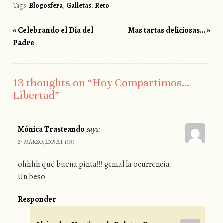
Tags:
Blogosfera
,
Galletas
,
Reto
«
Celebrando el Día del
Mas tartas deliciosas…
»
Post navigation
Padre
13 thoughts on “
Hoy Compartimos…
Libertad
”
Mónica Trasteando
says:
24 MARZO, 2015 AT 15:35
ohhhh qué buena pinta!!! genial la ocurrencia.
Un beso
Responder