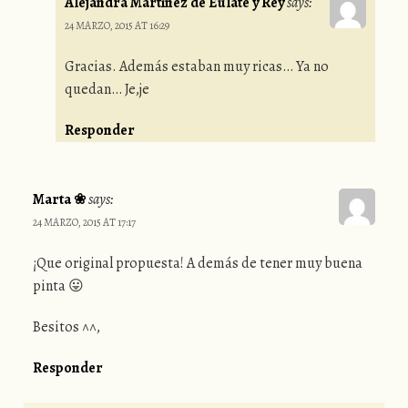
Alejandra Martinez de Eulate y Rey
says:
24 MARZO, 2015 AT 16:29
Gracias. Además estaban muy ricas… Ya no
quedan… Je,je
Responder
Marta ❀
says:
24 MARZO, 2015 AT 17:17
¡Que original propuesta! A demás de tener muy buena
pinta 😛
Besitos ^^,
Responder