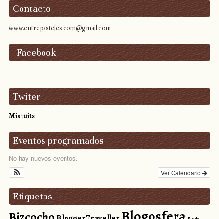
Contacto
www.entrepasteles.com@gmail.com
Facebook
Twiter
Mis tuits
Eventos programados
No hay nuevos eventos.
Ver Calendario
Etiquetas
Blogosfera
Bizcocho
BloggerTraveller
Boda