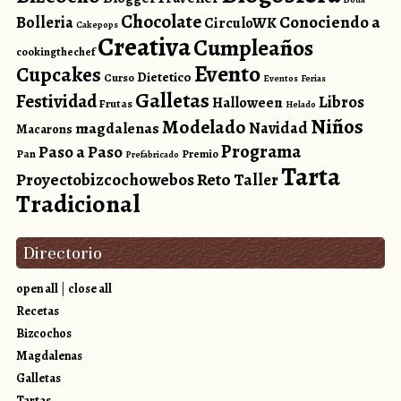
Chocolate
Conociendo a
Bolleria
CirculoWK
Cakepops
Creativa
Cumpleaños
cookingthechef
Evento
Cupcakes
Dietetico
Curso
Eventos
Ferias
Galletas
Festividad
Libros
Halloween
Frutas
Helado
Niños
Modelado
magdalenas
Navidad
Macarons
Programa
Paso a Paso
Pan
Premio
Prefabricado
Tarta
Reto
Proyectobizcochowebos
Taller
Tradicional
Directorio
open all
|
close all
Recetas
Bizcochos
Magdalenas
Galletas
Tartas