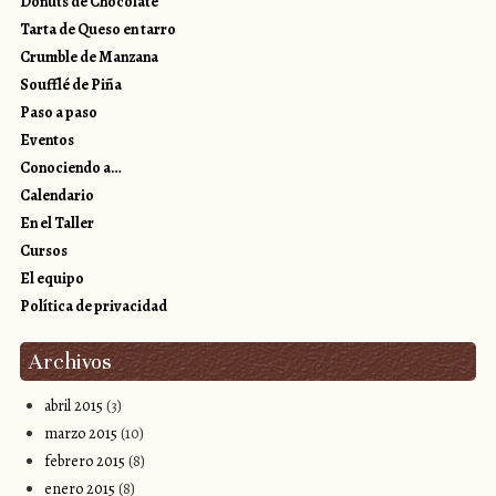
Donuts de Chocolate
Tarta de Queso en tarro
Crumble de Manzana
Soufflé de Piña
Paso a paso
Eventos
Conociendo a…
Calendario
En el Taller
Cursos
El equipo
Política de privacidad
Archivos
abril 2015
(3)
marzo 2015
(10)
febrero 2015
(8)
enero 2015
(8)