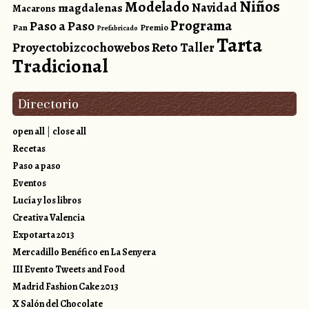
Niños
Modelado
magdalenas
Navidad
Macarons
Programa
Paso a Paso
Pan
Premio
Prefabricado
Tarta
Reto
Proyectobizcochowebos
Taller
Tradicional
Directorio
open all
|
close all
Recetas
Paso a paso
Eventos
Lucía y los libros
Creativa Valencia
Expotarta 2013
Mercadillo Benéfico en La Senyera
III Evento Tweets and Food
Madrid Fashion Cake 2013
X Salón del Chocolate