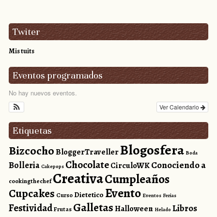
Twiter
Mis tuits
Eventos programados
No hay nuevos eventos.
Ver Calendario
Etiquetas
Blogosfera
Bizcocho
BloggerTraveller
Boda
Chocolate
Conociendo a
Bolleria
CirculoWK
Cakepops
Creativa
Cumpleaños
cookingthechef
Evento
Cupcakes
Dietetico
Curso
Eventos
Ferias
Galletas
Festividad
Libros
Halloween
Frutas
Helado