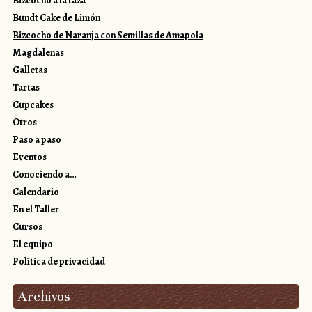
Bizcocho a la taza
Bundt Cake de Limón
Bizcocho de Naranja con Semillas de Amapola
Magdalenas
Galletas
Tartas
Cupcakes
Otros
Paso a paso
Eventos
Conociendo a…
Calendario
En el Taller
Cursos
El equipo
Política de privacidad
Archivos