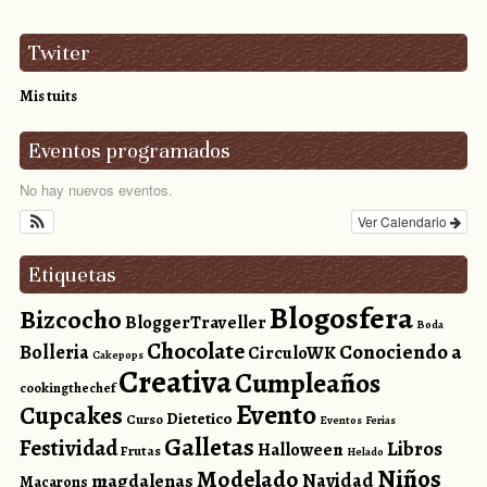
Twiter
Mis tuits
Eventos programados
No hay nuevos eventos.
Ver Calendario
Etiquetas
Blogosfera
Bizcocho
BloggerTraveller
Boda
Chocolate
Conociendo a
Bolleria
CirculoWK
Cakepops
Creativa
Cumpleaños
cookingthechef
Evento
Cupcakes
Dietetico
Curso
Eventos
Ferias
Galletas
Festividad
Libros
Halloween
Frutas
Helado
Niños
Modelado
magdalenas
Navidad
Macarons