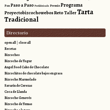
Programa
Paso a Paso
Pan
Premio
Prefabricado
Tarta
Reto
Proyectobizcochowebos
Taller
Tradicional
Directorio
open all
|
close all
Recetas
Bizcochos
Bizcocho de Yogur
Angel Food Cake de Chocolate
Bizcochitos de chocolate bajos en grasa
Bizcocho Marmolado
Savarín de Cerezas
Coca de Llanda
Bizcocho Genovés
Bizcocho de Yemas