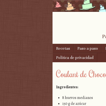
P
Skip to content
Recetas
Paso a paso
Menu
Política de privacidad
Coulant de Choco
Ingredientes:
8 huevos medianos
150 g de azúcar