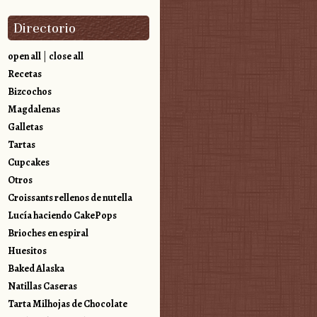
Directorio
open all
|
close all
Recetas
Bizcochos
Magdalenas
Galletas
Tartas
Cupcakes
Otros
Croissants rellenos de nutella
Lucía haciendo CakePops
Brioches en espiral
Huesitos
Baked Alaska
Natillas Caseras
Tarta Milhojas de Chocolate