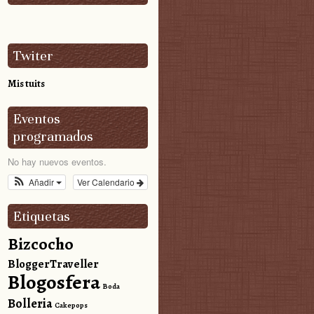
Twiter
Mis tuits
Eventos
programados
No hay nuevos eventos.
Añadir
Ver Calendario
Etiquetas
Bizcocho
BloggerTraveller
Blogosfera
Boda
Bolleria
Cakepops