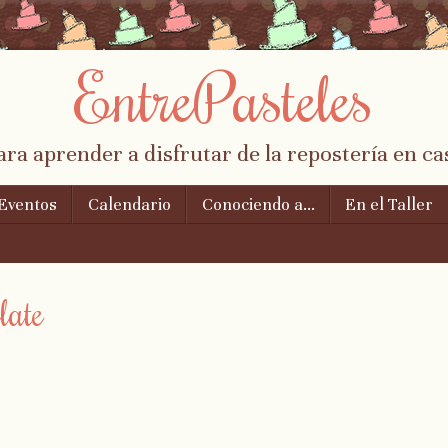
EntrePasteles
ara aprender a disfrutar de la repostería en ca
Eventos
Calendario
Conociendo a…
En el Taller
late