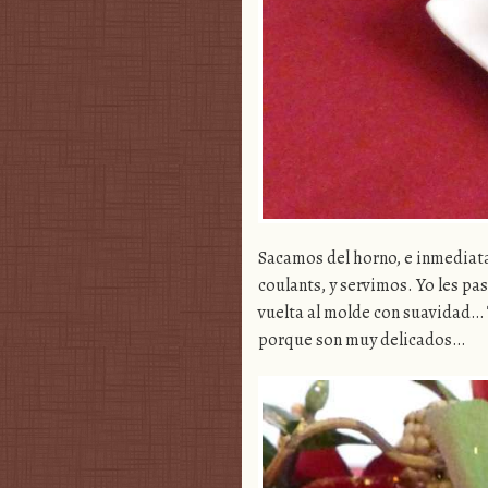
Sacamos del horno, e inmedia
coulants, y servimos. Yo les pas
vuelta al molde con suavidad…
porque son muy delicados…