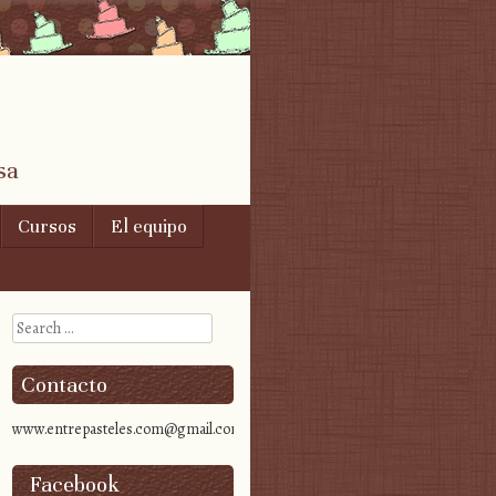
sa
Cursos
El equipo
Search
Contacto
www.entrepasteles.com@gmail.com
Facebook