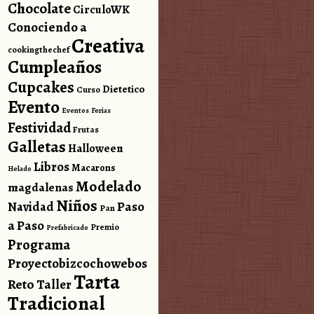
Chocolate
CirculoWK
Conociendo a
Creativa
cookingthechef
Cumpleaños
Cupcakes
Dietetico
Curso
Evento
Eventos
Ferias
Festividad
Frutas
Galletas
Halloween
Libros
Macarons
Helado
Modelado
magdalenas
Niños
Paso
Navidad
Pan
a Paso
Premio
Prefabricado
Programa
Proyectobizcochowebos
Tarta
Reto
Taller
Tradicional