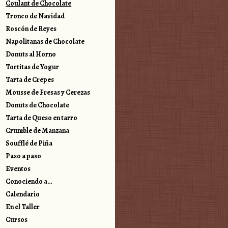
Coulant de Chocolate
Tronco de Navidad
Roscón de Reyes
Napolitanas de Chocolate
Donuts al Horno
Tortitas de Yogur
Tarta de Crepes
Mousse de Fresas y Cerezas
Donuts de Chocolate
Tarta de Queso en tarro
Crumble de Manzana
Soufflé de Piña
Paso a paso
Eventos
Conociendo a…
Calendario
En el Taller
Cursos