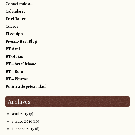
Conociendo a…
Calendario
En el Taller
Cursos
El equipo
Premio Best Blog
BT-Azul
BT-Hojas
BT – Arte Urbano
BT – Rojo
BT – Piratas
Política de privacidad
Archivos
abril 2015
(3)
marzo 2015
(10)
febrero 2015
(8)