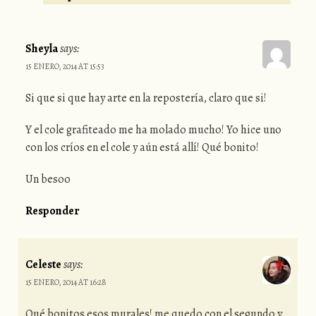
Sheyla
says:
15 ENERO, 2014 AT 15:53
Si que si que hay arte en la repostería, claro que si!
Y el cole grafiteado me ha molado mucho! Yo hice uno
con los críos en el cole y aún está allí! Qué bonito!
Un besoo
Responder
Celeste
says:
15 ENERO, 2014 AT 16:28
Qué bonitos esos murales! me quedo con el segundo y