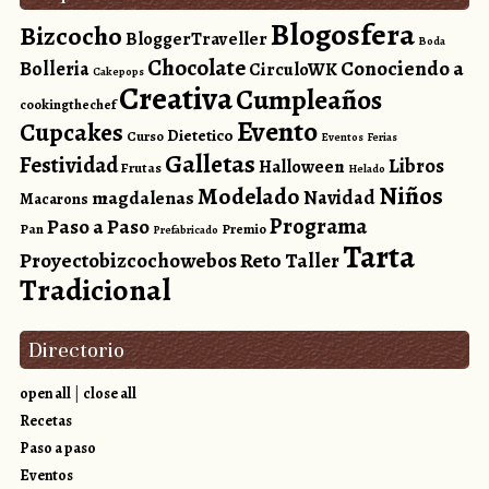
Blogosfera
Bizcocho
BloggerTraveller
Boda
Chocolate
Conociendo a
Bolleria
CirculoWK
Cakepops
Creativa
Cumpleaños
cookingthechef
Evento
Cupcakes
Dietetico
Curso
Eventos
Ferias
Galletas
Festividad
Libros
Halloween
Frutas
Helado
Niños
Modelado
magdalenas
Navidad
Macarons
Programa
Paso a Paso
Pan
Premio
Prefabricado
Tarta
Reto
Proyectobizcochowebos
Taller
Tradicional
Directorio
open all
|
close all
Recetas
Paso a paso
Eventos