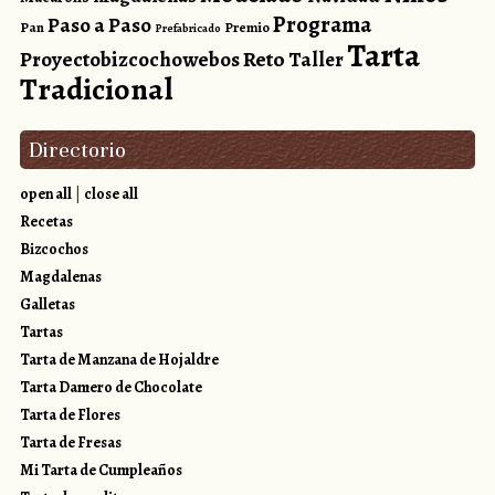
Programa
Paso a Paso
Pan
Premio
Prefabricado
Tarta
Reto
Proyectobizcochowebos
Taller
Tradicional
Directorio
open all
|
close all
Recetas
Bizcochos
Magdalenas
Galletas
Tartas
Tarta de Manzana de Hojaldre
Tarta Damero de Chocolate
Tarta de Flores
Tarta de Fresas
Mi Tarta de Cumpleaños