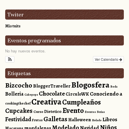
Twiter
Mis tuits
Eventos programados
No hay nuevos eventos.
Ver Calendario
Etiquetas
Blogosfera
Bizcocho
BloggerTraveller
Boda
Chocolate
Conociendo a
Bolleria
CirculoWK
Cakepops
Creativa
Cumpleaños
cookingthechef
Evento
Cupcakes
Dietetico
Curso
Eventos
Ferias
Galletas
Festividad
Libros
Halloween
Frutas
Helado
Niños
Modelado
magdalenas
Navidad
Macarons