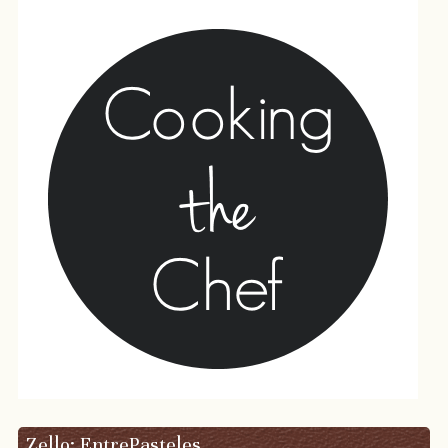
Zello: EntrePasteles