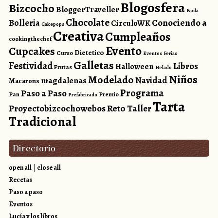
Blogosfera
Bizcocho
BloggerTraveller
Boda
Chocolate
Conociendo a
Bolleria
CirculoWK
Cakepops
Creativa
Cumpleaños
cookingthechef
Evento
Cupcakes
Dietetico
Curso
Eventos
Ferias
Galletas
Festividad
Libros
Halloween
Frutas
Helado
Niños
Modelado
magdalenas
Navidad
Macarons
Programa
Paso a Paso
Pan
Premio
Prefabricado
Tarta
Reto
Proyectobizcochowebos
Taller
Tradicional
Directorio
open all
|
close all
Recetas
Paso a paso
Eventos
Lucía y los libros