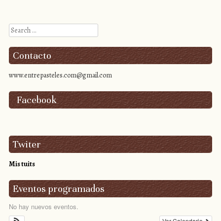
Search
Contacto
www.entrepasteles.com@gmail.com
Facebook
Twiter
Mis tuits
Eventos programados
No hay nuevos eventos.
Ver Calendario