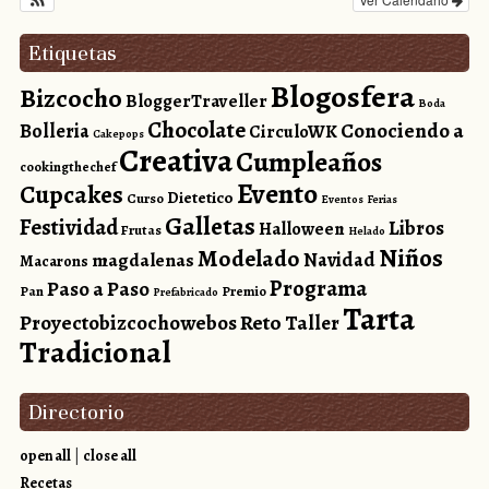
Etiquetas
Blogosfera
Bizcocho
BloggerTraveller
Boda
Chocolate
Conociendo a
Bolleria
CirculoWK
Cakepops
Creativa
Cumpleaños
cookingthechef
Evento
Cupcakes
Dietetico
Curso
Eventos
Ferias
Galletas
Festividad
Libros
Halloween
Frutas
Helado
Niños
Modelado
magdalenas
Navidad
Macarons
Programa
Paso a Paso
Pan
Premio
Prefabricado
Tarta
Reto
Proyectobizcochowebos
Taller
Tradicional
Directorio
open all
|
close all
Recetas