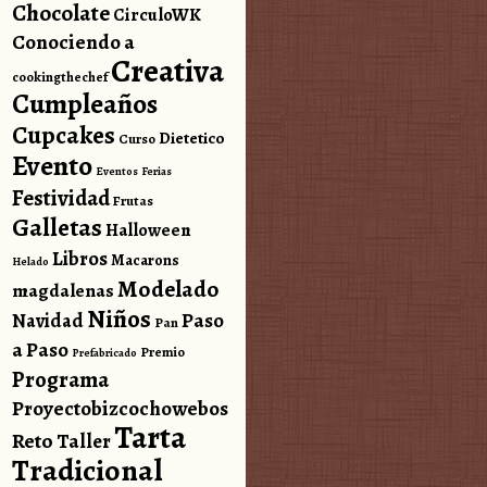
Chocolate
CirculoWK
Conociendo a
Creativa
cookingthechef
Cumpleaños
Cupcakes
Dietetico
Curso
Evento
Eventos
Ferias
Festividad
Frutas
Galletas
Halloween
Libros
Macarons
Helado
Modelado
magdalenas
Niños
Paso
Navidad
Pan
a Paso
Premio
Prefabricado
Programa
Proyectobizcochowebos
Tarta
Reto
Taller
Tradicional