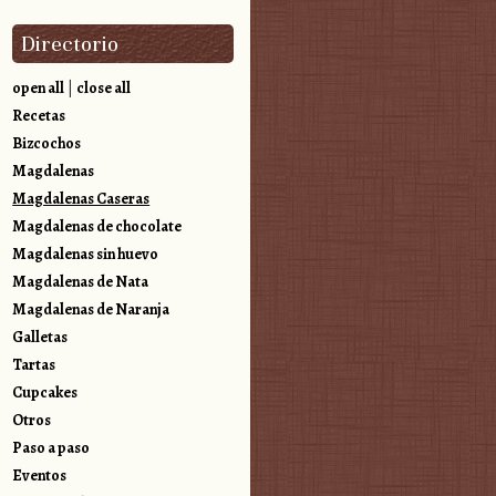
Directorio
open all
|
close all
Recetas
Bizcochos
Magdalenas
Magdalenas Caseras
Magdalenas de chocolate
Magdalenas sin huevo
Magdalenas de Nata
Magdalenas de Naranja
Galletas
Tartas
Cupcakes
Otros
Paso a paso
Eventos