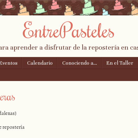
EntrePasteles
ara aprender a disfrutar de la repostería en ca
Eventos
Calendario
Conociendo a…
En el Taller
eras
dalenas)
de repostería