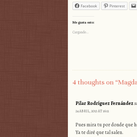
Facebook
Pinterest
Me gusta esto:
Cargando...
4 thoughts on “
Magda
Pilar Rodríguez Fernández
s
24 ABRIL, 2013 AT 16:11
Pues mira tu por donde que h
Ya te diré que tal salen.