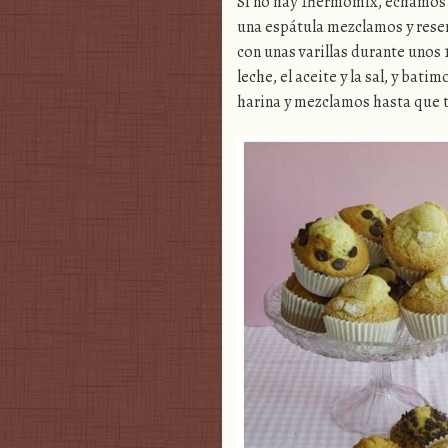
Si no hay Thermomix, echamos en 
una espátula mezclamos y reser
con unas varillas durante unos
leche, el aceite y la sal, y bat
harina y mezclamos hasta que t