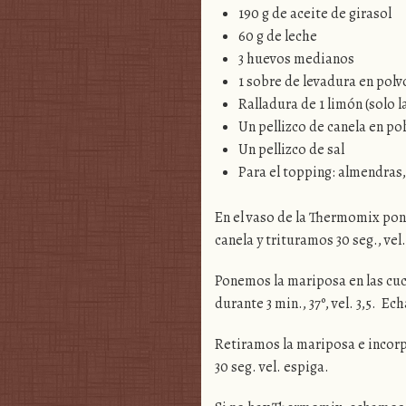
190 g de aceite de girasol
60 g de leche
3 huevos medianos
1 sobre de levadura en polv
Ralladura de 1 limón (solo l
Un pellizco de canela en po
Un pellizco de sal
Para el topping: almendras,
En el vaso de la Thermomix pone
canela y trituramos 30 seg., ve
Ponemos la mariposa en las cuc
durante 3 min., 37º, vel. 3,5. Ech
Retiramos la mariposa e incor
30 seg. vel. espiga.