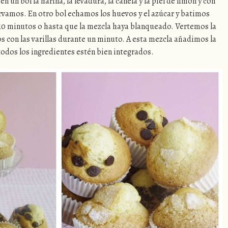
un bol la harina, la levadura, la canela y la piel de limón y con
vamos. En otro bol echamos los huevos y el azúcar y batimos
 10 minutos o hasta que la mezcla haya blanqueado. Vertemos la
imos con las varillas durante un minuto. A esta mezcla añadimos la
odos los ingredientes estén bien integrados.