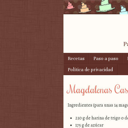
P
Skip to content
Recetas
Paso a paso
Menu
Política de privacidad
Magdalenas Cas
Ingredientes (para unas 14 mag
210 g de harina de trigo o 
175 g de azúcar