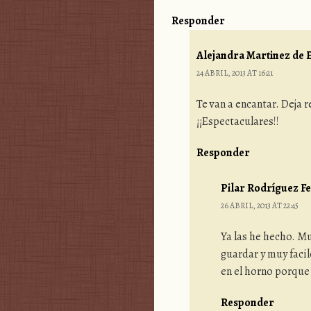
Responder
Alejandra Martinez de E
24 ABRIL, 2013 AT 16:21
Te van a encantar. Deja 
¡¡Espectaculares!!
Responder
Pilar Rodríguez F
26 ABRIL, 2013 AT 22:45
Ya las he hecho. M
guardar y muy facil
en el horno porque
Responder