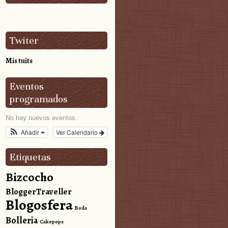
Twiter
Mis tuits
Eventos
programados
No hay nuevos eventos.
Añadir
Ver Calendario
Etiquetas
Bizcocho
BloggerTraveller
Blogosfera
Boda
Bolleria
Cakepops