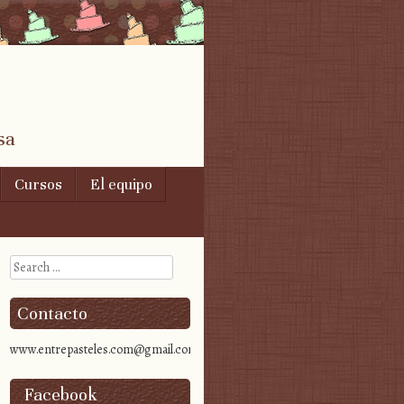
sa
Cursos
El equipo
Search
Contacto
www.entrepasteles.com@gmail.com
Facebook