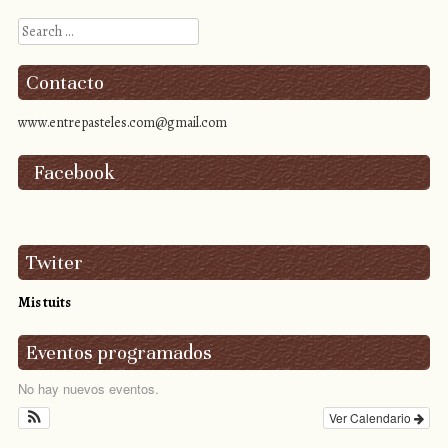
Search
Contacto
www.entrepasteles.com@gmail.com
Facebook
Twiter
Mis tuits
Eventos programados
No hay nuevos eventos.
Ver Calendario