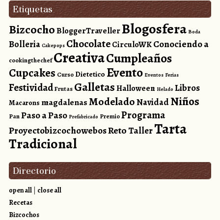
Etiquetas
Blogosfera
Bizcocho
BloggerTraveller
Boda
Chocolate
Conociendo a
Bolleria
CirculoWK
Cakepops
Creativa
Cumpleaños
cookingthechef
Evento
Cupcakes
Dietetico
Curso
Eventos
Ferias
Galletas
Festividad
Libros
Halloween
Frutas
Helado
Niños
Modelado
magdalenas
Navidad
Macarons
Programa
Paso a Paso
Pan
Premio
Prefabricado
Tarta
Reto
Proyectobizcochowebos
Taller
Tradicional
Directorio
open all
|
close all
Recetas
Bizcochos