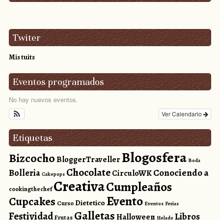
Twiter
Mis tuits
Eventos programados
No hay nuevos eventos.
Ver Calendario
Etiquetas
Blogosfera
Bizcocho
BloggerTraveller
Boda
Chocolate
Conociendo a
Bolleria
CirculoWK
Cakepops
Creativa
Cumpleaños
cookingthechef
Evento
Cupcakes
Dietetico
Curso
Eventos
Ferias
Galletas
Festividad
Libros
Halloween
Frutas
Helado