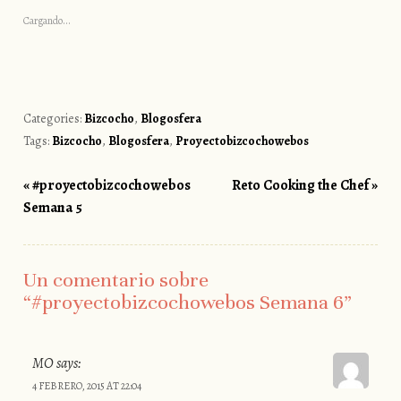
Cargando...
Categories:
Bizcocho
,
Blogosfera
Tags:
Bizcocho
,
Blogosfera
,
Proyectobizcochowebos
«
#proyectobizcochowebos
Reto Cooking the Chef
»
Post navigation
Semana 5
Un comentario sobre
“
#proyectobizcochowebos Semana 6
”
MO
says:
4 FEBRERO, 2015 AT 22:04