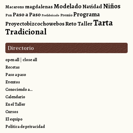
Niños
Modelado
magdalenas
Navidad
Macarons
Programa
Paso a Paso
Pan
Premio
Prefabricado
Tarta
Reto
Proyectobizcochowebos
Taller
Tradicional
Directorio
open all
|
close all
Recetas
Paso a paso
Eventos
Conociendo a…
Calendario
En el Taller
Cursos
El equipo
Política de privacidad