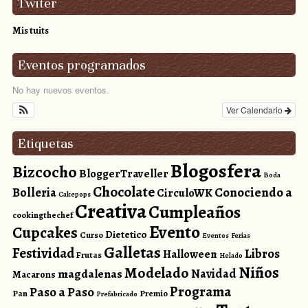
Twiter
Mis tuits
Eventos programados
No hay nuevos eventos.
Ver Calendario
Etiquetas
Blogosfera
Bizcocho
BloggerTraveller
Boda
Chocolate
Conociendo a
Bolleria
CirculoWK
Cakepops
Creativa
Cumpleaños
cookingthechef
Evento
Cupcakes
Dietetico
Curso
Eventos
Ferias
Galletas
Festividad
Libros
Halloween
Frutas
Helado
Niños
Modelado
magdalenas
Navidad
Macarons
Programa
Paso a Paso
Pan
Premio
Prefabricado