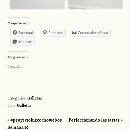
Comparte esto:
Facebook
Pinterest
Correo electrónico
Imprimir
Me gusta esto:
Cargando...
Categories:
Galletas
Tags:
Galletas
«
#proyectobizcochowebos
Perfeccionando las tartas
»
Post navigation
Semana 10