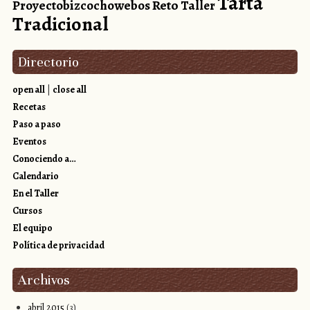
Tarta
Reto
Proyectobizcochowebos
Taller
Tradicional
Directorio
open all
|
close all
Recetas
Paso a paso
Eventos
Conociendo a…
Calendario
En el Taller
Cursos
El equipo
Política de privacidad
Archivos
abril 2015
(3)