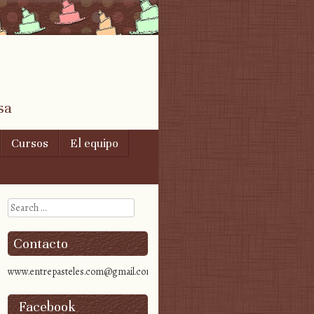
sa
Cursos
El equipo
Search
Contacto
www.entrepasteles.com@gmail.com
Facebook