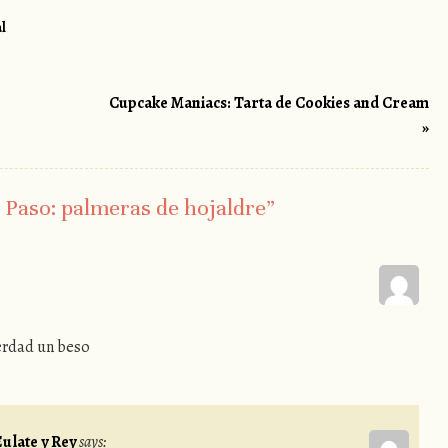
l
Cupcake Maniacs: Tarta de Cookies and Cream
»
 Paso: palmeras de hojaldre
”
verdad un beso
ulate y Rey
says: