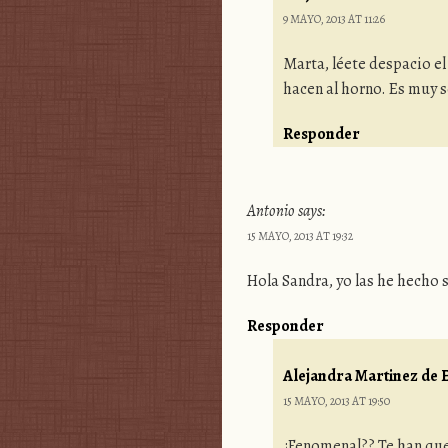
9 MAYO, 2013 AT 11:26
Marta, léete despacio el
hacen al horno. Es muy se
Responder
Antonio
says:
15 MAYO, 2013 AT 19:32
Hola Sandra, yo las he hecho
Responder
Alejandra Martinez de E
15 MAYO, 2013 AT 19:50
¿Fenomenal?? Te han que