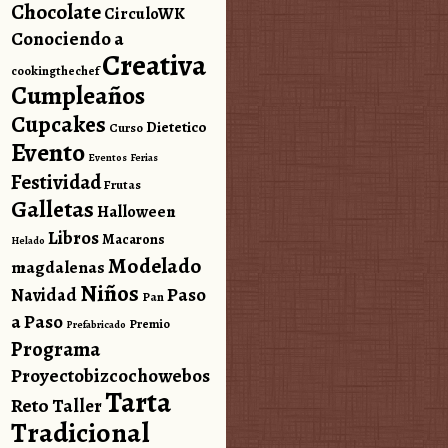
Chocolate
CirculoWK
Conociendo a
Creativa
cookingthechef
Cumpleaños
Cupcakes
Dietetico
Curso
Evento
Eventos
Ferias
Festividad
Frutas
Galletas
Halloween
Libros
Macarons
Helado
Modelado
magdalenas
Niños
Paso
Navidad
Pan
a Paso
Premio
Prefabricado
Programa
Proyectobizcochowebos
Tarta
Reto
Taller
Tradicional