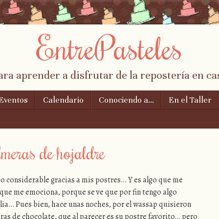
EntrePasteles
ara aprender a disfrutar de la repostería en ca
Eventos
Calendario
Conociendo a…
En el Taller
meras de hojaldre
o considerable gracias a mis postres… Y es algo que me
 que me emociona, porque se ve que por fin tengo algo
ilia… Pues bien, hace unas noches, por el wassap quisieron
ras de chocolate, que al parecer es su postre favorito… pero