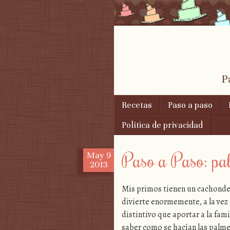
P
Skip to content
Recetas
Paso a paso
Menu
Política de privacidad
Paso a Paso: pal
May
9
2013
Mis primos tienen un cachonde
divierte enormemente, a la vez
distintivo que aportar a la fam
saber como se hacían las palme