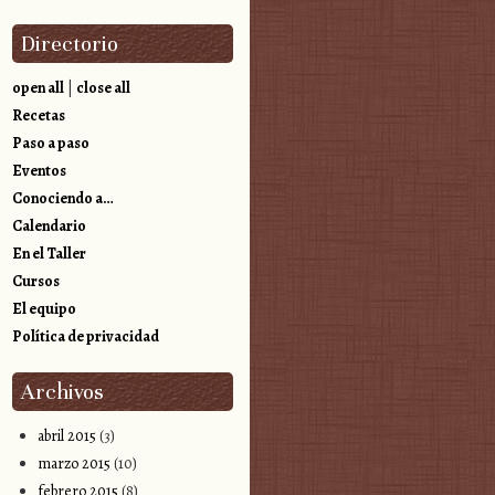
Directorio
open all
|
close all
Recetas
Paso a paso
Eventos
Conociendo a…
Calendario
En el Taller
Cursos
El equipo
Política de privacidad
Archivos
abril 2015
(3)
marzo 2015
(10)
febrero 2015
(8)