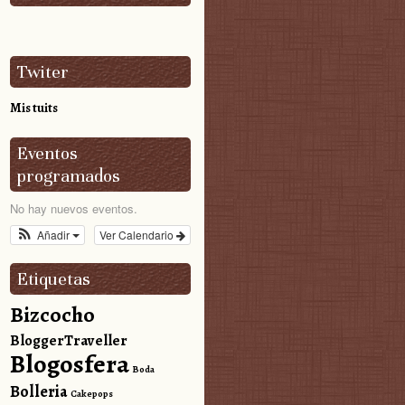
Twiter
Mis tuits
Eventos
programados
No hay nuevos eventos.
Añadir
Ver Calendario
Etiquetas
Bizcocho
BloggerTraveller
Blogosfera
Boda
Bolleria
Cakepops