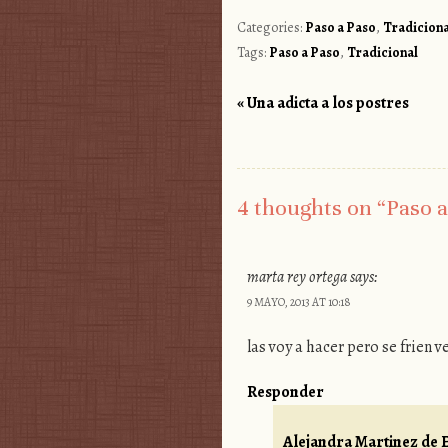
Categories:
Paso a Paso
,
Tradiciona
Tags:
Paso a Paso
,
Tradicional
«
Una adicta a los postres
Post navigation
4 thoughts on “
Paso a
marta rey ortega
says:
9 MAYO, 2013 AT 10:18
las voy a hacer pero se frien 
Responder
Alejandra Martinez de E