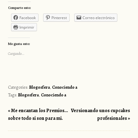
Comparte esto:
Facebook
Pinterest
Correo electrónico
Imprimir
Me gusta esto:
Cargando...
Categories:
Blogosfera
,
Conociendo a
Tags:
Blogosfera
,
Conociendo a
«
Me encantan los Premios…
Versionando unos cupcakes
Post navigation
sobre todo si son para mi.
profesionales
»