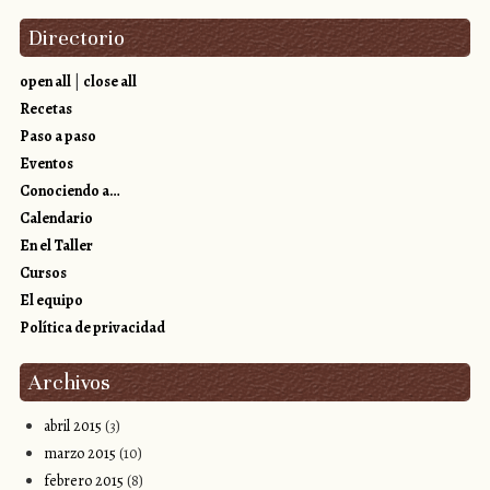
Directorio
open all
|
close all
Recetas
Paso a paso
Eventos
Conociendo a…
Calendario
En el Taller
Cursos
El equipo
Política de privacidad
Archivos
abril 2015
(3)
marzo 2015
(10)
febrero 2015
(8)