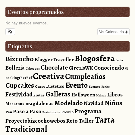
Eventos programados
No hay nuevos eventos.
Ver Calendario
Etiquetas
Blogosfera
Bizcocho
BloggerTraveller
Boda
Chocolate
Conociendo a
Bolleria
CirculoWK
Cakepops
Creativa
Cumpleaños
cookingthechef
Evento
Cupcakes
Dietetico
Curso
Eventos
Ferias
Galletas
Festividad
Libros
Halloween
Frutas
Helado
Niños
Modelado
magdalenas
Navidad
Macarons
Programa
Paso a Paso
Pan
Premio
Prefabricado
Tarta
Reto
Proyectobizcochowebos
Taller
Tradicional