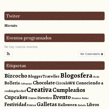
Twiter
Mis tuits
Eventos programados
No hay nuevos eventos.
Ver Calendario
Etiquetas
Blogosfera
Bizcocho
BloggerTraveller
Boda
Chocolate
Conociendo a
Bolleria
CirculoWK
Cakepops
Creativa
Cumpleaños
cookingthechef
Evento
Cupcakes
Dietetico
Curso
Eventos
Ferias
Galletas
Festividad
Libros
Halloween
Frutas
Helado