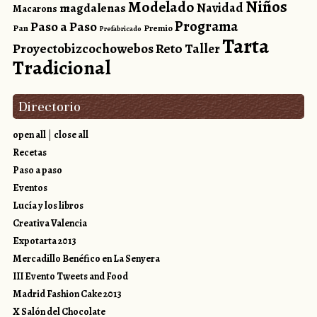
Niños
Modelado
magdalenas
Navidad
Macarons
Programa
Paso a Paso
Pan
Premio
Prefabricado
Tarta
Reto
Proyectobizcochowebos
Taller
Tradicional
Directorio
open all
|
close all
Recetas
Paso a paso
Eventos
Lucía y los libros
Creativa Valencia
Expotarta 2013
Mercadillo Benéfico en La Senyera
III Evento Tweets and Food
Madrid Fashion Cake 2013
X Salón del Chocolate