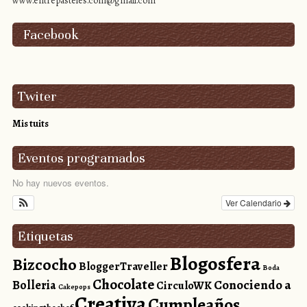
www.entrepasteles.com@gmail.com
Facebook
Twiter
Mis tuits
Eventos programados
No hay nuevos eventos.
Ver Calendario
Etiquetas
Blogosfera
Bizcocho
BloggerTraveller
Boda
Chocolate
Conociendo a
Bolleria
CirculoWK
Cakepops
Creativa
Cumpleaños