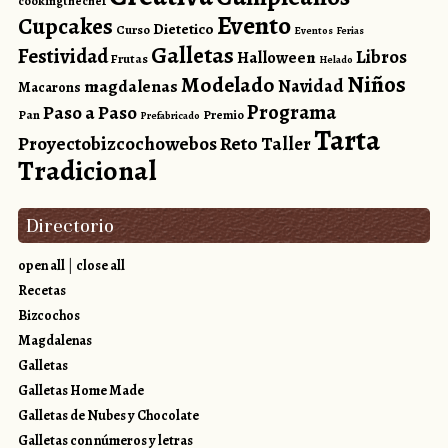
cookingthechef
Evento
Cupcakes
Dietetico
Curso
Eventos
Ferias
Galletas
Festividad
Libros
Halloween
Frutas
Helado
Niños
Modelado
magdalenas
Navidad
Macarons
Programa
Paso a Paso
Pan
Premio
Prefabricado
Tarta
Reto
Proyectobizcochowebos
Taller
Tradicional
Directorio
open all
|
close all
Recetas
Bizcochos
Magdalenas
Galletas
Galletas Home Made
Galletas de Nubes y Chocolate
Galletas con números y letras