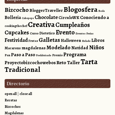
Blogosfera
Bizcocho
BloggerTraveller
Boda
Chocolate
Conociendo a
Bolleria
CirculoWK
Cakepops
Creativa
Cumpleaños
cookingthechef
Evento
Cupcakes
Dietetico
Curso
Eventos
Ferias
Galletas
Festividad
Libros
Halloween
Frutas
Helado
Niños
Modelado
magdalenas
Navidad
Macarons
Programa
Paso a Paso
Pan
Premio
Prefabricado
Tarta
Reto
Proyectobizcochowebos
Taller
Tradicional
Directorio
open all
|
close all
Recetas
Bizcochos
Magdalenas