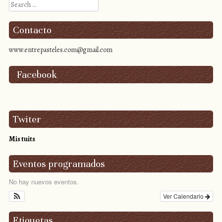
Search
Contacto
www.entrepasteles.com@gmail.com
Facebook
Twiter
Mis tuits
Eventos programados
No hay nuevos eventos.
Ver Calendario
Etiquetas