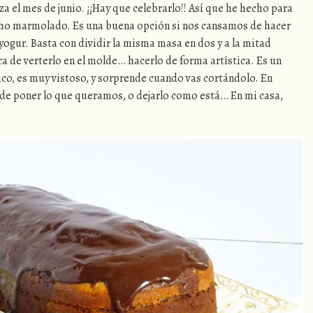
 el mes de junio. ¡¡Hay que celebrarlo!! Así que he hecho para
ho marmolado. Es una buena opción si nos cansamos de hacer
ogur. Basta con dividir la misma masa en dos y a la mitad
ra de verterlo en el molde… hacerlo de forma artística. Es un
o, es muy vistoso, y sorprende cuando vas cortándolo. En
uede poner lo que queramos, o dejarlo como está… En mi casa,