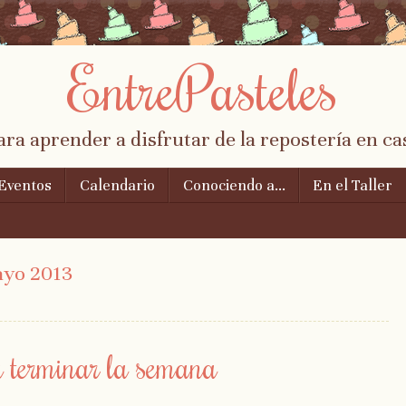
EntrePasteles
ara aprender a disfrutar de la repostería en ca
Eventos
Calendario
Conociendo a…
En el Taller
yo 2013
 terminar la semana