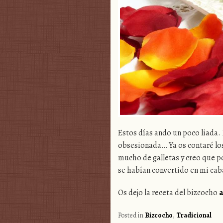
Estos días ando un poco liada. 
obsesionada… Ya os contaré los
mucho de galletas y creo que p
se habían convertido en mi caba
Os dejo la receta del bizcocho
a
Posted in
Bizcocho
,
Tradicional