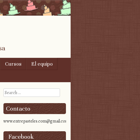
sa
Cursos
El equipo
Search
Contacto
www.entrepasteles.com@gmail.com
Facebook