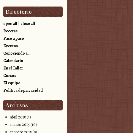
Directorio
open all
|
close all
Recetas
Paso a paso
Eventos
Conociendo a…
Calendario
En el Taller
Cursos
El equipo
Política de privacidad
Archivos
abril 2015
(3)
marzo 2015
(10)
febrero 2015
(8)