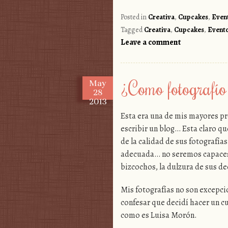
Posted in
Creativa
,
Cupcakes
,
Even
Tagged
Creativa
,
Cupcakes
,
Event
Leave a comment
¿Como fotografío 
May
28
2013
Esta era una de mis mayores pr
escribir un blog… Esta claro qu
de la calidad de sus fotografía
adecuada… no seremos capaces d
bizcochos, la dulzura de sus 
Mis fotografías no son excepci
confesar que decidí hacer un cu
como es Luisa Morón.