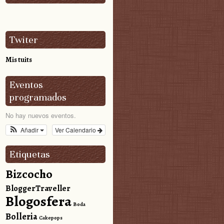
Twiter
Mis tuits
Eventos
programados
No hay nuevos eventos.
Añadir
Ver Calendario
Etiquetas
Bizcocho
BloggerTraveller
Blogosfera
Boda
Bolleria
Cakepops