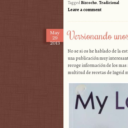
Tagged
Bizcocho
,
Tradicional
Leave a comment
Versionando unos
May
29
2013
No se si os he hablado de la e
una publicación muy interesant
recoge información de los mas 
multitud de recetas de Ingrid 