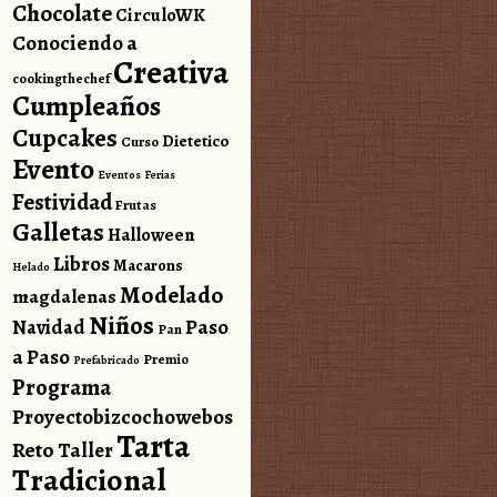
Chocolate
CirculoWK
Conociendo a
Creativa
cookingthechef
Cumpleaños
Cupcakes
Dietetico
Curso
Evento
Eventos
Ferias
Festividad
Frutas
Galletas
Halloween
Libros
Macarons
Helado
Modelado
magdalenas
Niños
Paso
Navidad
Pan
a Paso
Premio
Prefabricado
Programa
Proyectobizcochowebos
Tarta
Reto
Taller
Tradicional