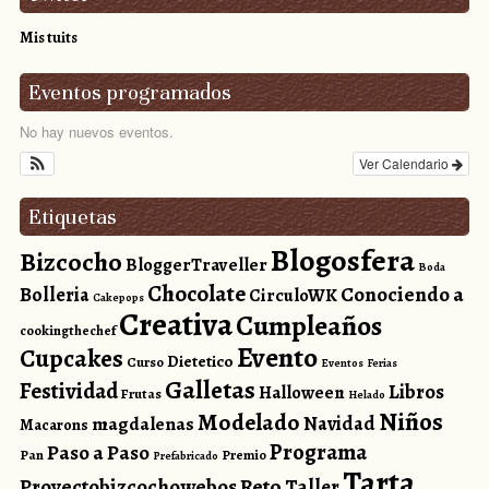
Mis tuits
Eventos programados
No hay nuevos eventos.
Ver Calendario
Etiquetas
Blogosfera
Bizcocho
BloggerTraveller
Boda
Chocolate
Conociendo a
Bolleria
CirculoWK
Cakepops
Creativa
Cumpleaños
cookingthechef
Evento
Cupcakes
Dietetico
Curso
Eventos
Ferias
Galletas
Festividad
Libros
Halloween
Frutas
Helado
Niños
Modelado
magdalenas
Navidad
Macarons
Programa
Paso a Paso
Pan
Premio
Prefabricado
Tarta
Reto
Proyectobizcochowebos
Taller