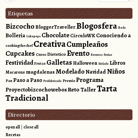
Etiquetas
Blogosfera
Bizcocho
BloggerTraveller
Boda
Chocolate
Conociendo a
Bolleria
CirculoWK
Cakepops
Creativa
Cumpleaños
cookingthechef
Evento
Cupcakes
Dietetico
Curso
Eventos
Ferias
Galletas
Festividad
Libros
Halloween
Frutas
Helado
Niños
Modelado
magdalenas
Navidad
Macarons
Programa
Paso a Paso
Pan
Premio
Prefabricado
Tarta
Reto
Proyectobizcochowebos
Taller
Tradicional
Directorio
open all
|
close all
Recetas