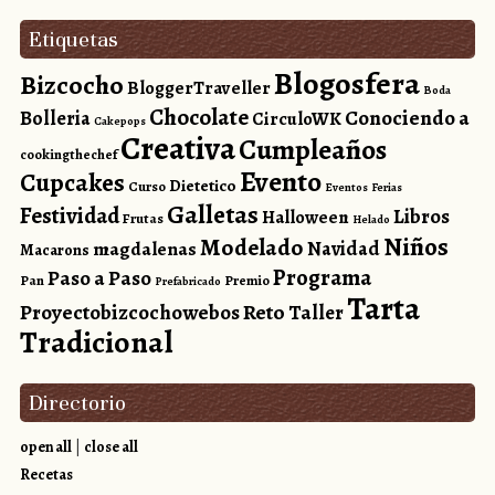
Etiquetas
Blogosfera
Bizcocho
BloggerTraveller
Boda
Chocolate
Conociendo a
Bolleria
CirculoWK
Cakepops
Creativa
Cumpleaños
cookingthechef
Evento
Cupcakes
Dietetico
Curso
Eventos
Ferias
Galletas
Festividad
Libros
Halloween
Frutas
Helado
Niños
Modelado
magdalenas
Navidad
Macarons
Programa
Paso a Paso
Pan
Premio
Prefabricado
Tarta
Reto
Proyectobizcochowebos
Taller
Tradicional
Directorio
open all
|
close all
Recetas