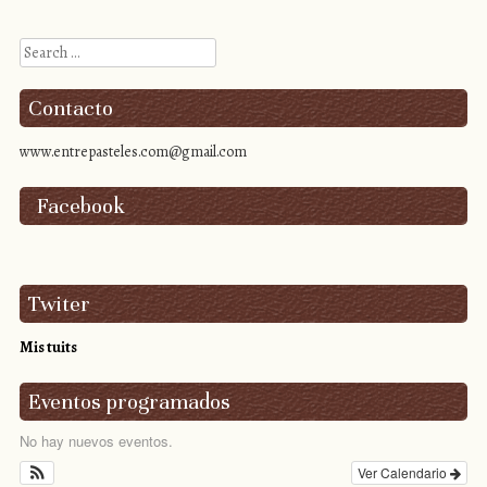
Search
Contacto
www.entrepasteles.com@gmail.com
Facebook
Twiter
Mis tuits
Eventos programados
No hay nuevos eventos.
Ver Calendario