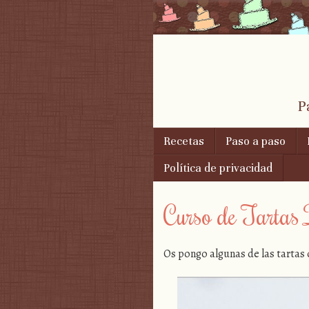
P
Skip to content
Recetas
Paso a paso
Menu
Política de privacidad
Curso de Tartas 
Os pongo algunas de las tarta