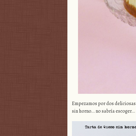
Empezamos por dos deliciosas 
sin horno… no sabría escoger…