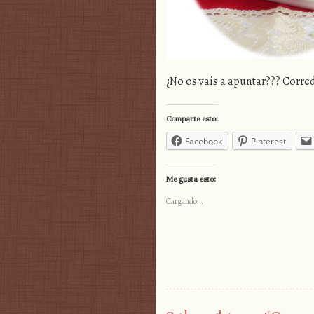
¿No os vais a apuntar??? Corre
Comparte esto:
Facebook
Pinterest
Me gusta esto:
Cargando...