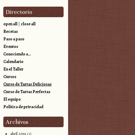
Directorio
open all
|
close all
Recetas
Paso a paso
Eventos
Conociendo a…
Calendario
En el Taller
Cursos
Curso de Tartas Deliciosas
Curso de Tartas Perfectas
El equipo
Política de privacidad
Archivos
abril 2015
(3)