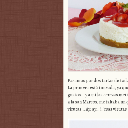
Pasamos por dos tartas de toda 
La primera está tuneada, ya que 
gustos… y a mi las cerezas met
a la san Marcos, me faltaba un
virutas… Ay, ay… !!!esas virutas