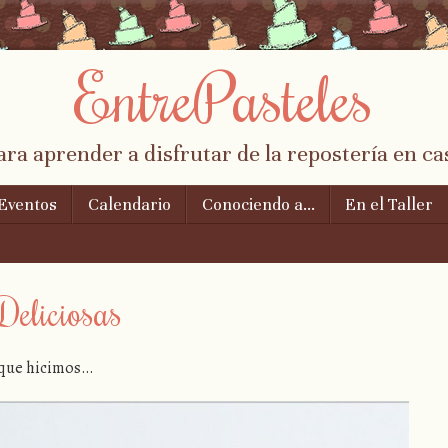
EntrePasteles
ara aprender a disfrutar de la repostería en ca
Eventos
Calendario
Conociendo a…
En el Taller
Deliciosas
s que hicimos…