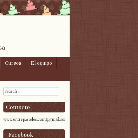
sa
Cursos
El equipo
Search
Contacto
www.entrepasteles.com@gmail.com
Facebook