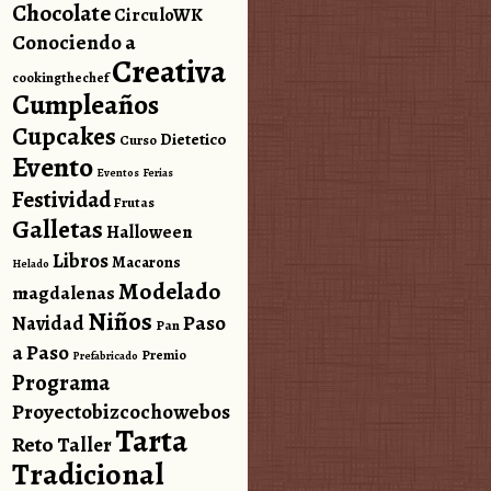
Chocolate
CirculoWK
Conociendo a
Creativa
cookingthechef
Cumpleaños
Cupcakes
Dietetico
Curso
Evento
Eventos
Ferias
Festividad
Frutas
Galletas
Halloween
Libros
Macarons
Helado
Modelado
magdalenas
Niños
Paso
Navidad
Pan
a Paso
Premio
Prefabricado
Programa
Proyectobizcochowebos
Tarta
Reto
Taller
Tradicional