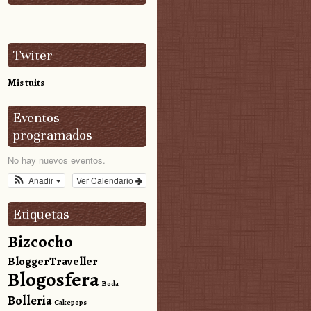
Twiter
Mis tuits
Eventos
programados
No hay nuevos eventos.
Añadir
Ver Calendario
Etiquetas
Bizcocho
BloggerTraveller
Blogosfera
Boda
Bolleria
Cakepops