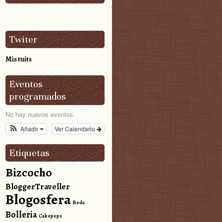
Twiter
Mis tuits
Eventos
programados
No hay nuevos eventos.
Añadir
Ver Calendario
Etiquetas
Bizcocho
BloggerTraveller
Blogosfera
Boda
Bolleria
Cakepops