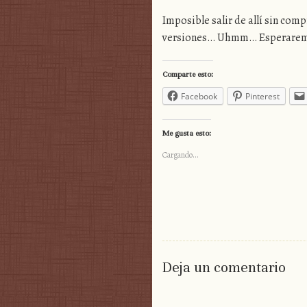
Imposible salir de allí sin com
versiones… Uhmm… Esperaremo
Comparte esto:
Facebook
Pinterest
Me gusta esto:
Cargando...
Deja un comentario