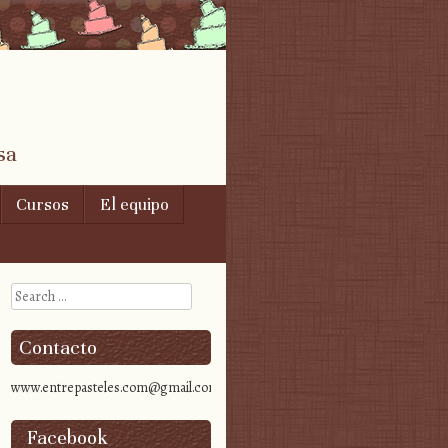
sa
Cursos
El equipo
Search
Contacto
www.entrepasteles.com@gmail.com
Facebook