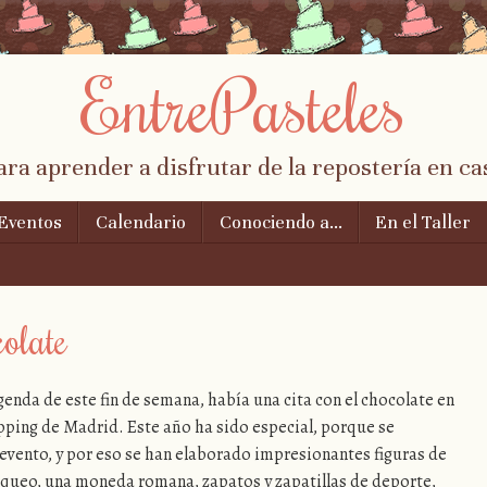
EntrePasteles
ara aprender a disfrutar de la repostería en ca
Eventos
Calendario
Conociendo a…
En el Taller
olate
genda de este fin de semana, había una cita con el chocolate en
ping de Madrid. Este año ha sido especial, porque se
vento, y por eso se han elaborado impresionantes figuras de
áqueo, una moneda romana, zapatos y zapatillas de deporte,