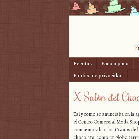
P
Skip to content
Recetas
Paso a paso
Menu
Política de privacidad
X Salón del Choc
Tal y como se anunciaba en la a
el Centro Comercial Moda Shop
conmemoraban los 10 años del e
chocolate, como un globo terr