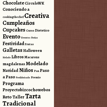
Chocolate
CirculoWK
Conociendo a
Creativa
cookingthechef
Cumpleaños
Cupcakes
Dietetico
Curso
Evento
Eventos
Ferias
Festividad
Frutas
Galletas
Halloween
Libros
Macarons
Helado
Modelado
magdalenas
Niños
Paso
Navidad
Pan
a Paso
Premio
Prefabricado
Programa
Proyectobizcochowebos
Tarta
Reto
Taller
Tradicional