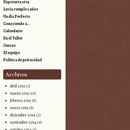
Expotarta 2014
Lucía cumple 5 años
Un día Perfecto
Conociendo a…
Calendario
En el Taller
Cursos
El equipo
Política de privacidad
Archivos
abril 2015
(3)
marzo 2015
(10)
febrero 2015
(8)
enero 2015
(8)
diciembre 2014
(2)
noviembre 2014
(9)
octubre 2014
(6)