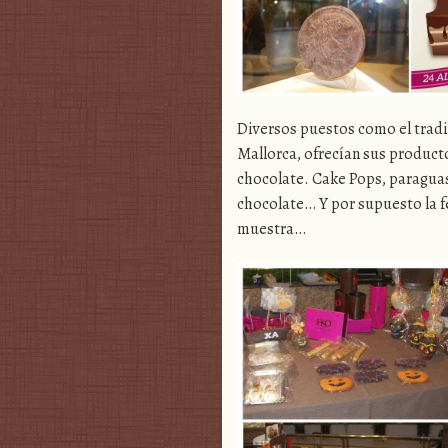
Diversos puestos como el tradi
Mallorca, ofrecían sus product
chocolate. Cake Pops, paraguas
chocolate… Y por supuesto la f
muestra…