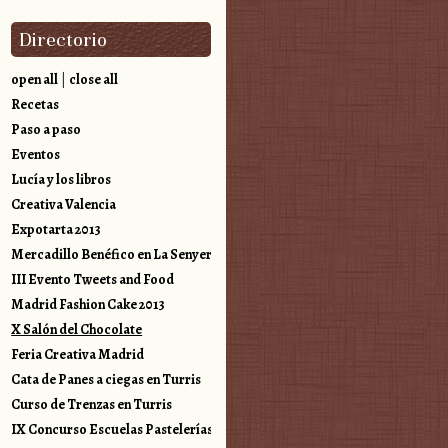
Directorio
open all
|
close all
Recetas
Paso a paso
Eventos
Lucía y los libros
Creativa Valencia
Expotarta 2013
Mercadillo Benéfico en La Senyera
III Evento Tweets and Food
Madrid Fashion Cake 2013
X Salón del Chocolate
Feria Creativa Madrid
Cata de Panes a ciegas en Turris
Curso de Trenzas en Turris
IX Concurso Escuelas Pastelerías Valencia