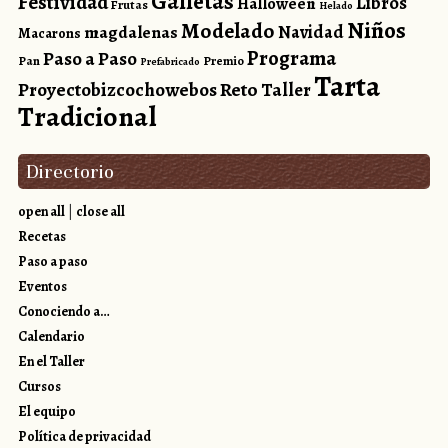
Galletas
Festividad
Libros
Halloween
Frutas
Helado
Niños
Modelado
magdalenas
Navidad
Macarons
Programa
Paso a Paso
Pan
Premio
Prefabricado
Tarta
Reto
Proyectobizcochowebos
Taller
Tradicional
Directorio
open all
|
close all
Recetas
Paso a paso
Eventos
Conociendo a…
Calendario
En el Taller
Cursos
El equipo
Política de privacidad