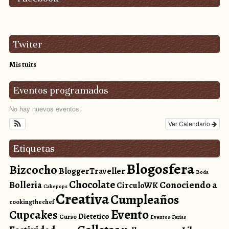
Twiter
Mis tuits
Eventos programados
No hay nuevos eventos.
Ver Calendario
Etiquetas
Blogosfera
Bizcocho
BloggerTraveller
Boda
Chocolate
Conociendo a
Bolleria
CirculoWK
Cakepops
Creativa
Cumpleaños
cookingthechef
Evento
Cupcakes
Dietetico
Curso
Eventos
Ferias