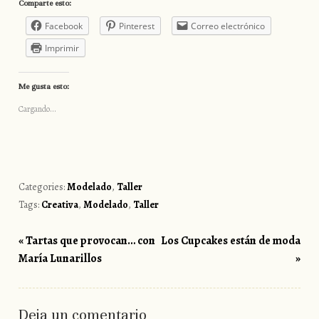
Comparte esto:
Facebook
Pinterest
Correo electrónico
Imprimir
Me gusta esto:
Cargando...
Categories:
Modelado
,
Taller
Tags:
Creativa
,
Modelado
,
Taller
«
Tartas que provocan… con
Los Cupcakes están de moda
Post navigation
María Lunarillos
»
Deja un comentario