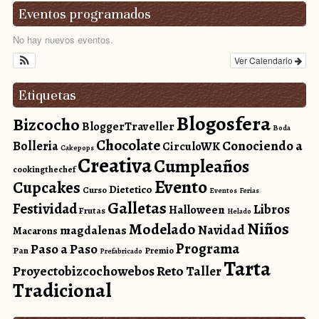
Eventos programados
No hay nuevos eventos.
Ver Calendario
Etiquetas
Blogosfera
Bizcocho
BloggerTraveller
Boda
Chocolate
Conociendo a
Bolleria
CirculoWK
Cakepops
Creativa
Cumpleaños
cookingthechef
Evento
Cupcakes
Dietetico
Curso
Eventos
Ferias
Galletas
Festividad
Libros
Halloween
Frutas
Helado
Niños
Modelado
magdalenas
Navidad
Macarons
Programa
Paso a Paso
Pan
Premio
Prefabricado
Tarta
Reto
Proyectobizcochowebos
Taller
Tradicional