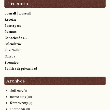
Directorio
open all
|
close all
Recetas
Paso a paso
Eventos
Conociendo a…
Calendario
En el Taller
Cursos
El equipo
Política de privacidad
Archivos
abril 2015
(3)
marzo 2015
(10)
febrero 2015
(8)
enero 2015
(8)